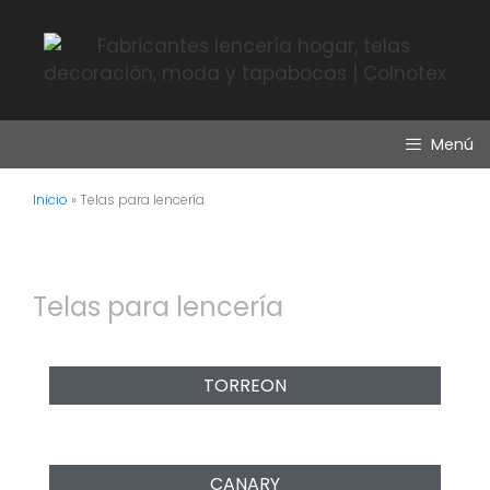
Menú
Inicio
»
Telas para lencería
Telas para lencería
TORREON
CANARY