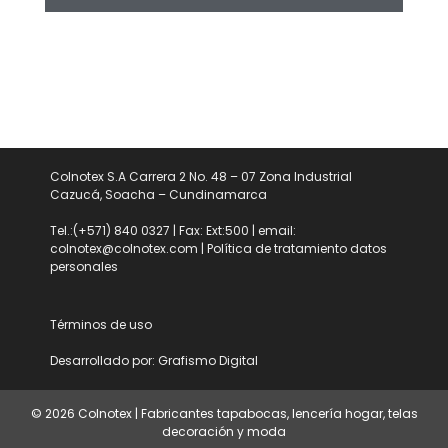
Colnotex S.A Carrera 2 No. 48 – 07 Zona Industrial
Cazucá, Soacha – Cundinamarca
Tel.:(+571) 840 0327 | Fax: Ext:500 | email:
colnotex@colnotex.com
|
Política de tratamiento datos
personales
Términos de uso
Desarrollado por:
Grafismo Digital
© 2026 Colnotex | Fabricantes tapabocas, lencería hogar, telas
decoración y moda